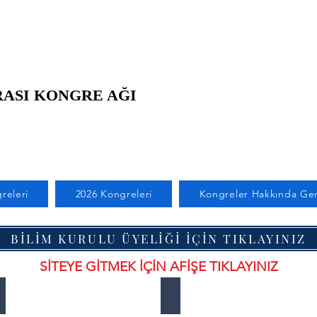
ASI KONGRE AĞI
releri
2026 Kongreleri
Kongreler Hakkında Gene
BİLİM KURULU ÜYELİĞİ İÇİN TIKLAYINIZ
SİTEYE GİTMEK İÇİN AFİŞE TIKLAYINIZ
MeetCon-Paris
MEETCON-BURJ