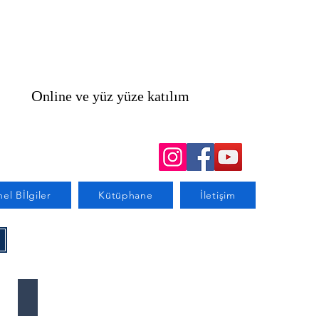
O
nline ve yüz yüze katılım
l Bİlgiler
Kütüphane
İletişim
MEETCON-BURJ