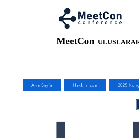
MeetCon
ULUSLARAR
Ana Sayfa
Hakkımızda
2025 Kong
MeetCon-Paris